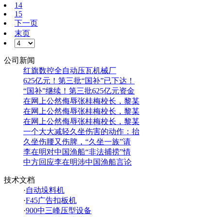
14
15
下一页
末页
公司新闻
红旗数控全自动压瓦机械厂
625亿元！第三批“国补”已下达！
“国补”继续！第三批625亿元资金
在网上公然侮辱张桂梅校长，黎某
在网上公然侮辱张桂梅校长，黎某
在网上公然侮辱张桂梅校长，黎某
一个大大减轻久坐伤害的动作：抬
久坐伤腰又伤脾，“久坐一族”请
李在明对中国渔船“非法捕捞”情
中方回应李在明涉中国渔船言论
技术文档
·
自动垛料机
·
F45广告扣板机
·
900中三峰压型设备