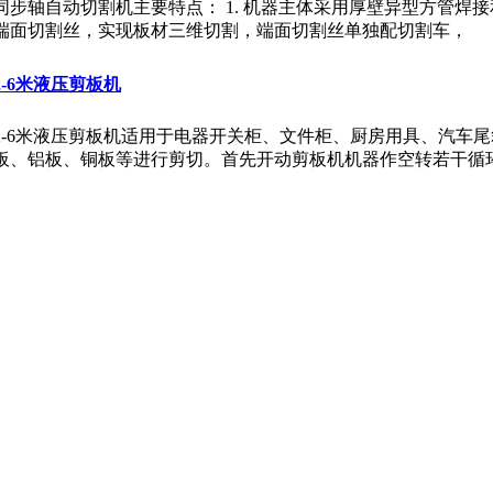
同步轴自动切割机主要特点： 1. 机器主体采用厚壁异型方管焊接
端面切割丝，实现板材三维切割，端面切割丝单独配切割车，
2-6米液压剪板机
2-6米液压剪板机适用于电器开关柜、文件柜、厨房用具、汽车
板、铝板、铜板等进行剪切。首先开动剪板机机器作空转若干循