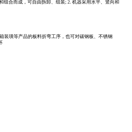
和组合而成，可自由拆卸、组装; 2. 机器采用水平、竖向和
尾箱装璜等产品的板料折弯工序，也可对碳钢板、不锈钢
环